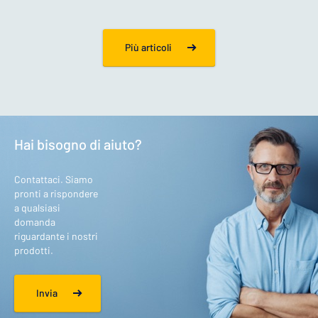
Più articoli
Hai bisogno di aiuto?
Contattaci. Siamo
pronti a rispondere
a qualsiasi
domanda
riguardante i nostri
prodotti.
Invia