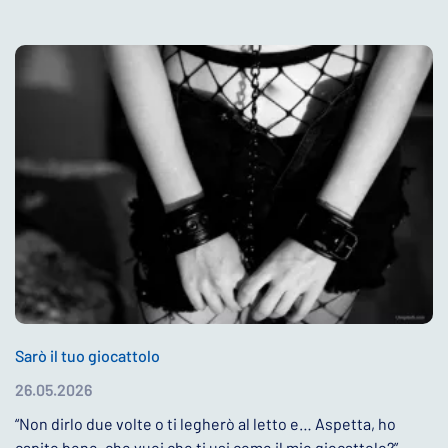
Sarò il tuo giocattolo
26.05.2026
“Non dirlo due volte o ti legherò al letto e… Aspetta, ho
capito bene, che vuoi che ti usi come il mio giocattolo?”.