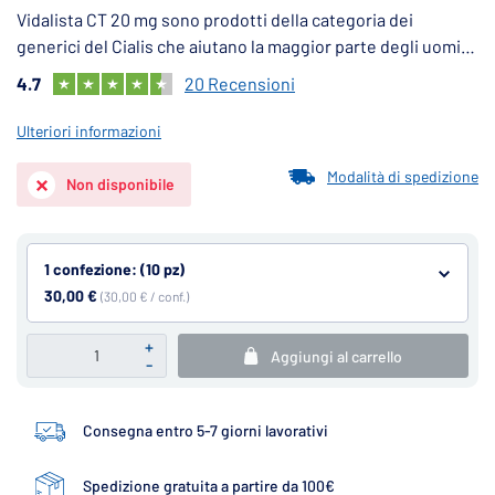
Vidalista CT 20 mg sono prodotti della categoria dei
generici del Cialis che aiutano la maggior parte degli uomini
ad affrontare la disfunzione erettile. Grazie all'effetto
4.7
20 Recensioni
prolungato (fino a 36 ore), i prodotti con tadalafil sono
comunemente conosciuti come "la pillola del weekend".
Ulteriori informazioni
Modalità di spedizione
Non disponibile
1 confezione: (10 pz)
30,00 €
(30,00 € / conf.)
+
Aggiungi al carrello
-
Consegna entro 5-7 giorni lavorativi
Spedizione gratuita a partire da 100€