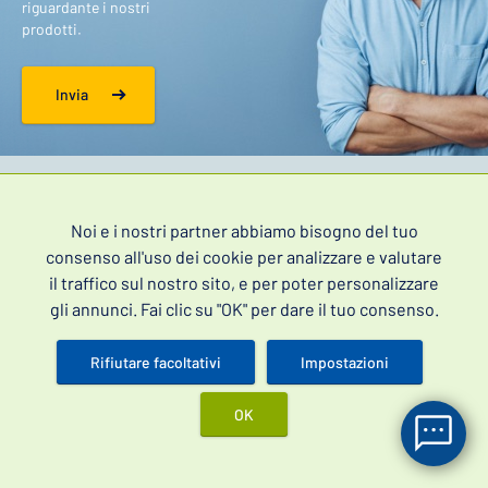
riguardante i nostri
prodotti.
Invia
Sii il primo a scoprire le nostre offerte speciali.
Noi e i nostri partner abbiamo bisogno del tuo
Registrandoti acconsenti al trattamento dei tuoi
dati personali
.
consenso all'uso dei cookie per analizzare e valutare
il traffico sul nostro sito, e per poter personalizzare
gli annunci. Fai clic su "OK" per dare il tuo consenso.
Rifiutare facoltativi
Impostazioni
Accedi
OK
Informazioni