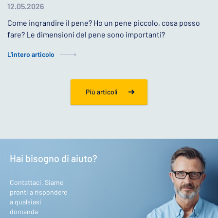
12.05.2026
Come ingrandire il pene? Ho un pene piccolo, cosa posso
fare? Le dimensioni del pene sono importanti?
L'intero articolo
Più articoli
Hai bisogno di aiuto?
Contattaci. Siamo
pronti a rispondere
a qualsiasi
domanda