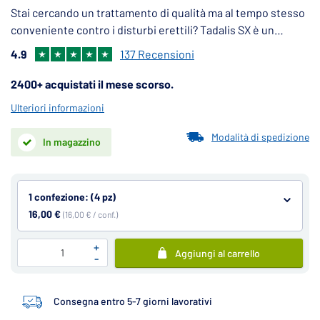
Stai cercando un trattamento di qualità ma al tempo stesso
conveniente contro i disturbi erettili? Tadalis SX è un
sostituto a tutti gli effetti del farmaco Cialis (il cosiddetto
4.9
137 Recensioni
Cialis Generico) per il trattamento delle disfunzioni erettili.
2400+ acquistati il mese scorso.
Ulteriori informazioni
Modalità di spedizione
In magazzino
1 confezione: (4 pz)
16,00 €
(16,00 € / conf.)
+
Aggiungi al carrello
-
Consegna entro 5-7 giorni lavorativi