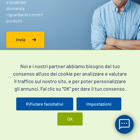
a qualsiasi
domanda
riguardante i nostri
prodotti.
Invia
Noi e i nostri partner abbiamo bisogno del tuo
Sii il primo a scoprire le nostre offerte speciali.
consenso all'uso dei cookie per analizzare e valutare
il traffico sul nostro sito, e per poter personalizzare
Registrandoti acconsenti al trattamento dei tuoi
dati personali
.
gli annunci. Fai clic su "OK" per dare il tuo consenso.
Rifiutare facoltativi
Impostazioni
OK
Accedi