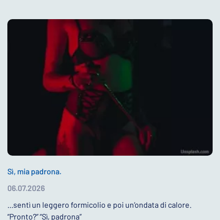
Sì, mia padrona.
06.07.2026
...sentì un leggero formicolio e poi un’ondata di calore.
“Pronto?” “Sì, padrona”