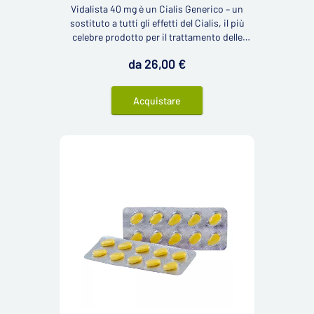
Vidalista 40 mg è un Cialis Generico – un
sostituto a tutti gli effetti del Cialis, il più
celebre prodotto per il trattamento delle
disfunzioni erettili negli uomini. Questo
da 26,00 €
medicinale contiene 40 mg del principio
attivo tadalafil.
Acquistare