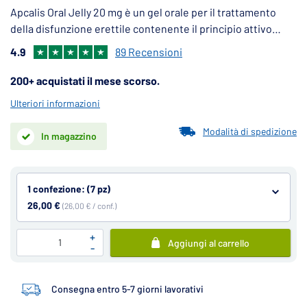
Apcalis Oral Jelly 20 mg è un gel orale per il trattamento
della disfunzione erettile contenente il principio attivo
tadalafil.
4.9
89 Recensioni
200+ acquistati il mese scorso.
Ulteriori informazioni
Modalità di spedizione
In magazzino
1 confezione: (7 pz)
26,00 €
(26,00 € / conf.)
+
Aggiungi al carrello
-
Consegna entro 5-7 giorni lavorativi