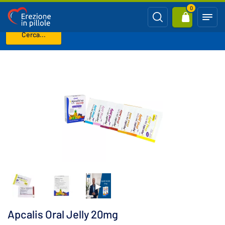
0
Cerca...
Benvenuto
CIALIS generico (Tadalafil)
Apcalis Oral Jelly 20mg
Apcalis Oral Jelly 20mg