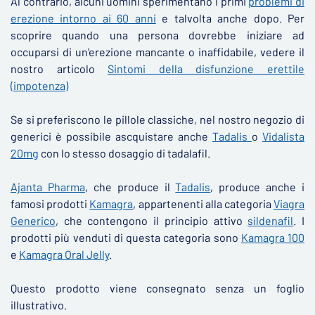
Al contrario, alcuni uomini sperimentano i primi
problemi di
erezione intorno ai 60 anni
e talvolta anche dopo. Per
scoprire quando una persona dovrebbe iniziare ad
occuparsi di un'erezione mancante o inaffidabile, vedere il
nostro articolo
Sintomi della disfunzione erettile
(impotenza)
Se si preferiscono le pillole classiche, nel nostro negozio di
generici è possibile ascquistare anche
Tadalis
o
Vidalista
20mg
con lo stesso dosaggio di tadalafil.
Ajanta Pharma
, che produce il
Tadalis
, produce anche i
famosi prodotti
Kamagra
, appartenenti alla categoria
Viagra
Generico
, che contengono il principio attivo
sildenafil
. I
prodotti più venduti di questa categoria sono
Kamagra 100
e
Kamagra Oral Jelly
.
​Questo prodotto viene consegnato senza un foglio
illustrativo.