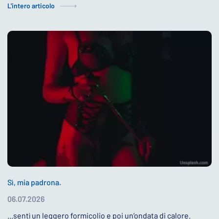
L'intero articolo
Sì, mia padrona.
06.07.2026
...sentì un leggero formicolio e poi un’ondata di calore.