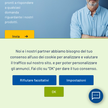
pronti a rispondere
a qualsiasi
domanda
riguardante i nostri
prodotti.
Invia
Noi e i nostri partner abbiamo bisogno del tuo
consenso all'uso dei cookie per analizzare e valutare
Sii il primo a scoprire le nostre offerte speciali.
il traffico sul nostro sito, e per poter personalizzare
gli annunci. Fai clic su "OK" per dare il tuo consenso.
Registrandoti acconsenti al trattamento dei tuoi
dati personali
.
Rifiutare facoltativi
Impostazioni
OK
Accedi