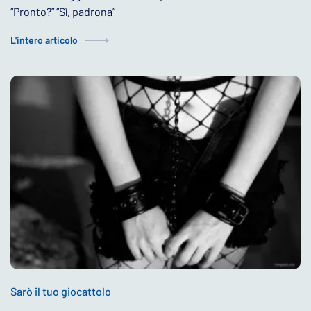
“Pronto?” “Sì, padrona”
L'intero articolo
Sarò il tuo giocattolo