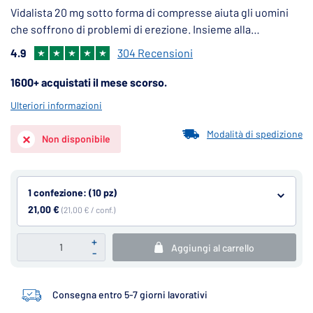
Vidalista 20 mg sotto forma di compresse aiuta gli uomini
che soffrono di problemi di erezione. Insieme alla
stimolazione sessuale rendono più efficace l'afflusso di
4.9
304 Recensioni
sangue al pene e rendono più duratura l'erezione.
1600+ acquistati il mese scorso.
Ulteriori informazioni
Modalità di spedizione
Non disponibile
1 confezione: (10 pz)
21,00 €
(21,00 € / conf.)
+
Aggiungi al carrello
-
Consegna entro 5-7 giorni lavorativi