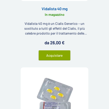
Vidalista 40 mg
In magazzino
Vidalista 40 mg è un Cialis Generico – un
sostituto a tutti gli effetti del Cialis, il più
celebre prodotto per il trattamento delle
disfunzioni erettili negli uomini. Questo
da 26,00 €
medicinale contiene 40 mg del principio
attivo tadalafil.
Acquistare