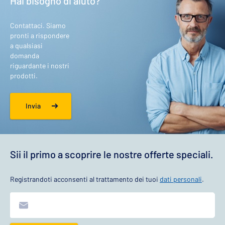
Hai bisogno di aiuto?
Contattaci. Siamo
pronti a rispondere
a qualsiasi
domanda
riguardante i nostri
prodotti.
Invia
Sii il primo a scoprire le nostre offerte speciali.
Registrandoti acconsenti al trattamento dei tuoi
dati personali
.