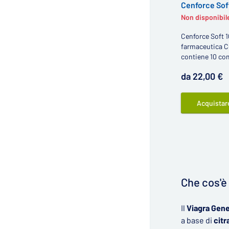
Cenforce Sof
Non disponibil
Cenforce Soft 1
farmaceutica C
contiene 10 co
gradevole, cont
da 22,00 €
sildenafil citra
compresse con s
generico del Vi
Acquistar
problemi con il
Che cos'è 
Il
Viagra Gene
a base di
citr