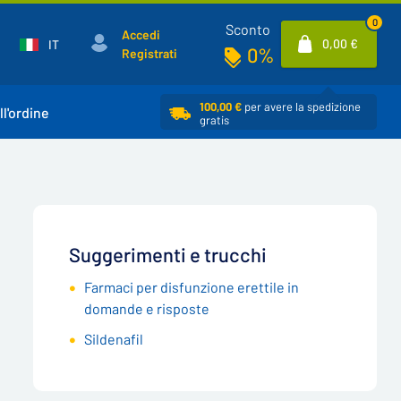
0
Sconto
Accedi
0,00 €
IT
0%
Registrati
100,00 €
per avere la spedizione
ll'ordine
gratis
Suggerimenti e trucchi
Farmaci per disfunzione erettile in
domande e risposte
Sildenafil