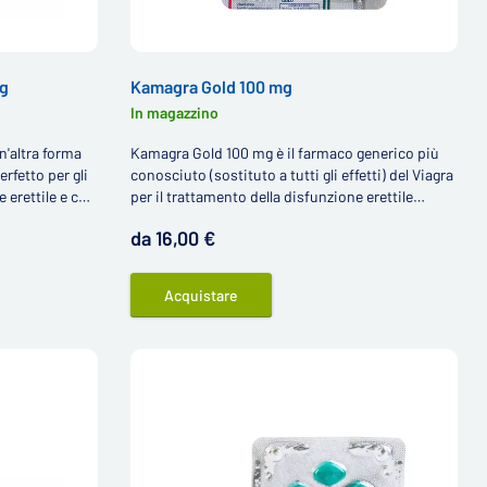
mg
Kamagra Gold 100 mg
In magazzino
'altra forma
Kamagra Gold 100 mg è il farmaco generico più
rfetto per gli
conosciuto (sostituto a tutti gli effetti) del Viagra
 erettile e che
per il trattamento della disfunzione erettile
lle classiche
contenente il principio attivo sildenafil.
da 16,00 €
Acquistare