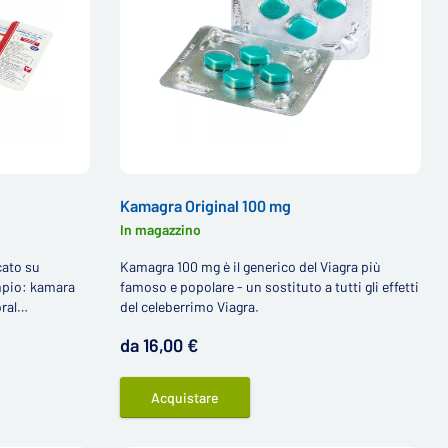
Kamagra Original 100 mg
In magazzino
cato su
Kamagra 100 mg è il generico del Viagra più
mpio: kamara
famoso e popolare - un sostituto a tutti gli effetti
oral
del celeberrimo Viagra.
, il nome
da 16,00 €
Acquistare