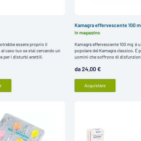
Kamagra effervescente 100 
In magazzino
trebbe essere proprio il
Kamagra effervescente 100 mg è un
 al caso tuo se stai cercando un
popolare del Kamagra classico. È pe
 per i disturbi erettili.
uomini che soffrono di disfunzione
sono alla ricerca di un'alternativa a
da 24,00 €
compresse contenenti sildenafil.
e
Acquistare