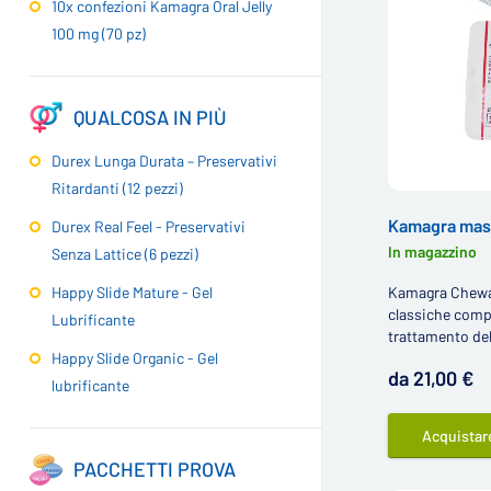
10x confezioni Kamagra Oral Jelly
100 mg (70 pz)
QUALCOSA IN PIÙ
Durex Lunga Durata – Preservativi
Ritardanti (12 pezzi)
Kamagra mast
Durex Real Feel - Preservativi
In magazzino
Senza Lattice (6 pezzi)
Happy Slide Mature - Gel
Kamagra Chewabl
classiche compre
Lubrificante
trattamento del
Happy Slide Organic - Gel
da 21,00 €
lubrificante
Acquistar
PACCHETTI PROVA