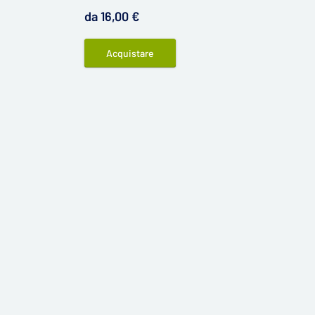
ideale per te.
principi attivi in un'unica compressa.
da 16,00 €
Acquistare