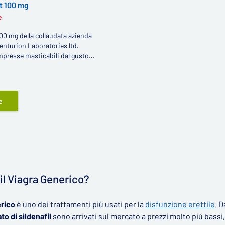
t 100 mg
e
00 mg della collaudata azienda
enturion Laboratories ltd.
mpresse masticabili dal gusto
enenti 100 mg del principio attivo
te. Similmente alle classiche
ildenafil Cenforce soft è un
agra ed è di grande aiuto contro i
e
 raggiungimento dell'erezione.
il Viagra Generico?
rico
è uno dei trattamenti più usati per la
disfunzione erettile
. 
ato di sildenafil
sono arrivati sul mercato a prezzi molto più bassi,