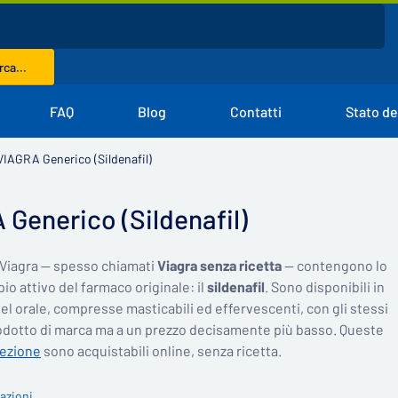
ca...
FAQ
Blog
Contatti
Stato de
VIAGRA Generico (Sildenafil)
Generico (Sildenafil)
l Viagra — spesso chiamati
Viagra senza ricetta
— contengono lo
io attivo del farmaco originale: il
sildenafil
. Sono disponibili in
l orale, compresse masticabili ed effervescenti, con gli stessi
rodotto di marca ma a un prezzo decisamente più basso. Queste
erezione
sono acquistabili online, senza ricetta.
mazioni