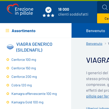
18 000
clienti soddisfatti
Cer
Assortimento
Benvenuto
VIAGRA GENERICO
Benvenuto
(SILDENAFIL)
VIAGRA 
Cenforce 100 mg
Cenforce 150 mg
I generici de
Cenforce 200 mg
stesso princip
compresse, ge
Cobra 120 mg
effetti del p
Kamagra effervescente 100 mg
pillole per l'
Kamagra Gold 100 mg
Ulteriori infor