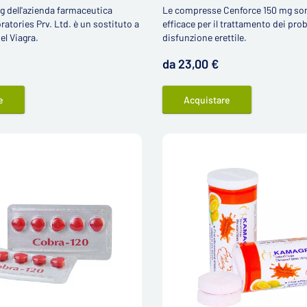
g dell'azienda farmaceutica
Le compresse Cenforce 150 mg so
atories Prv. Ltd. è un sostituto a
efficace per il trattamento dei pro
del Viagra.
disfunzione erettile.
da 23,00 €
e
Acquistare