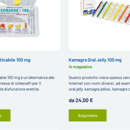
icabile 100 mg
Kamagra Oral Jelly 100 mg
In magazzino
e 100 mg è un'alternativa alle
Questo prodotto viene spesso cer
sse di sildenafil per il
Internet con nomi diversi, ad ese
la disfunzione erettile.
oral jelly, kamagra jellies, kamagra 
gelly oppure kamagra gel - tuttavia
da 24,00 €
esatto è Kamagra Oral Jelly.
e
Acquistare