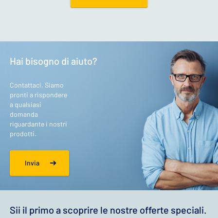
Hai bisogno di aiuto?
Contattaci. Siamo
pronti a rispondere
a qualsiasi
domanda
riguardante i nostri
prodotti.
Invia
Sii il primo a scoprire le nostre offerte speciali.