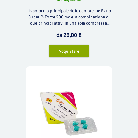
Il vantaggio principale delle compresse Extra
Super P-Force 200 mg è la combinazione di
due principi attivi in una sola compressa.
Questo prodotto contiene lo stesso principio
da 26,00 €
attivo del Viagra - il sildenafil che è
ulteriormente arricchito con un principio
attivo contro l'eiaculazione precoce: la
Acquistare
dapoxetina.