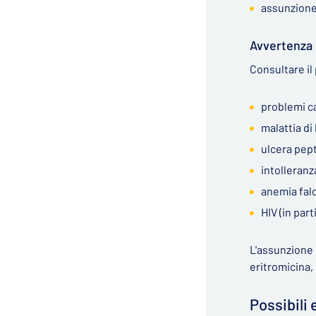
assunzione d
Avvertenza
Consultare il
problemi c
malattia di
ulcera pept
intolleranz
anemia fal
HIV (in par
L'assunzione
eritromicina,
Possibili 