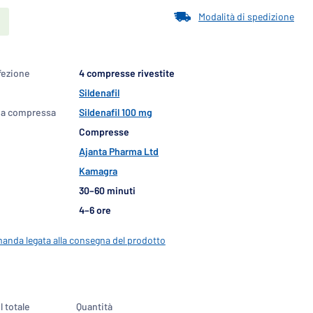
Modalità di spedizione
fezione
4 compresse rivestite
Sildenafil
una compressa
Sildenafil 100 mg
Compresse
Ajanta Pharma Ltd
Kamagra
30–60 minuti
4–6 ore
anda legata alla consegna del prodotto
Il totale
Quantità