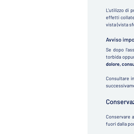
L'utilizzo di 
effetti colla
vista (vista s
Avviso imp
Se dopo l'ass
torbida oppur
dolore, cons
Consultare i
successivamen
Conserva
Conservare a
fuori dalla po