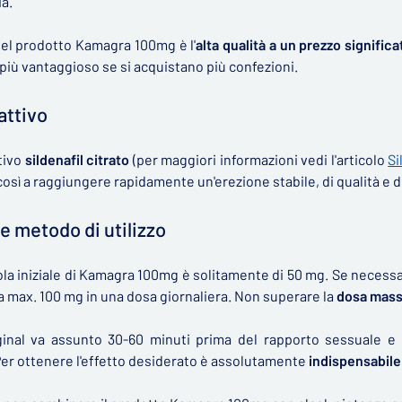
ia.
del prodotto Kamagra 100mg è l'
alta qualità a un prezzo signifi
più vantaggioso se si acquistano più confezioni.
attivo
ttivo
sildenafil citrato
(per maggiori informazioni vedi l'articolo
Si
così a raggiungere rapidamente un'erezione stabile, di qualità e
e metodo di utilizzo
la iniziale di Kamagra 100mg è solitamente di 50 mg. Se necessar
 max. 100 mg in una dosa giornaliera. Non superare la
dosa massi
inal va assunto 30-60 minuti prima del rapporto sessuale e 
Per ottenere l'effetto desiderato è assolutamente
indispensabile