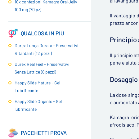
all'avanguard
10x confezioni Kamagra Oral Jelly
100 mg (70 pz)
Il vantaggio 
prezzo ancor 
QUALCOSA IN PIÙ
Principio 
Durex Lunga Durata – Preservativi
Ritardanti (12 pezzi)
Il principio a
pene e aiuta 
Durex Real Feel - Preservativi
Senza Lattice (6 pezzi)
Dosaggio 
Happy Slide Mature - Gel
Lubrificante
La dose singo
Happy Slide Organic - Gel
o aumentata a
lubrificante
Kamagra orig
afrodisiaco. 
PACCHETTI PROVA