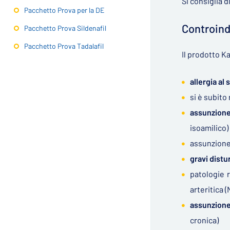
Si consiglia 
Pacchetto Prova per la DE
Controind
Pacchetto Prova Sildenafil
Pacchetto Prova Tadalafil
Il prodotto K
allergia al 
si è subit
assunzione
isoamilico)
assunzione 
gravi distu
patologie r
arteritica 
assunzione
cronica)