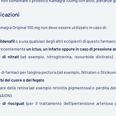
di non combinare il prodotto Kamagra 100mg con alcol, pietanze
icazioni
amagra Original 100 mg non deve essere utilizzato in caso di:
sildenafil
o a una qualsiasi degli altri eccipienti di questo farmaco
o recentemente
un ictus, un infarto oppure in caso di pressione a
 di nitrati
(ad esempio, nitroglicerina, isosorbide dinitrato),
di farmaci per l'angina pectoris (ad esempio, Nitraten o Stickoxi
rbi del cuore o del fegato
are della retina (ad esempio retinitis pigmentosa) o perdita de
(NAION)
 di riociguat
(per il trattamento dell'ipertensione arterios