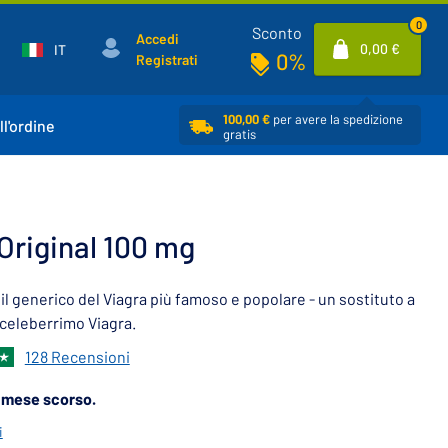
0
Sconto
Accedi
0,00 €
IT
0%
Registrati
100,00 €
per avere la spedizione
ll'ordine
gratis
riginal 100 mg
l generico del Viagra più famoso e popolare - un sostituto a
el celeberrimo Viagra.
128 Recensioni
l mese scorso.
i