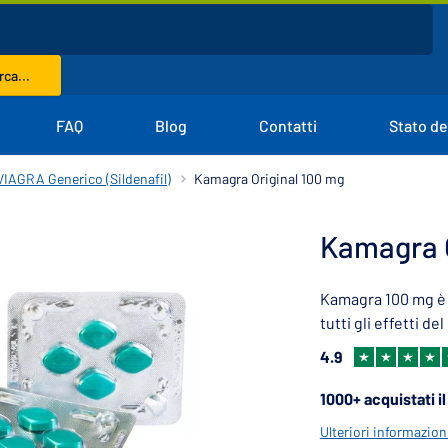
ca...
FAQ
Blog
Contatti
Stato de
VIAGRA Generico (Sildenafil)
Kamagra Original 100 mg
Kamagra O
Kamagra 100 mg è i
tutti gli effetti d
4.9
1000+ acquistati i
Ulteriori informazion