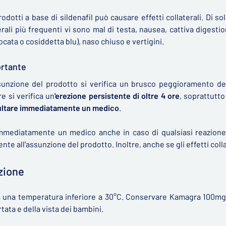
prodotti a base di sildenafil può causare effetti collaterali. Di s
terali più frequenti vi sono mal di testa, nausea, cattiva digest
focata o cosiddetta blu), naso chiuso e vertigini.
ortante
unzione del prodotto si verifica un brusco peggioramento della
e si verifica un
'erezione persistente
di oltre 4 ore
, soprattutt
ultare immediatamente un medico
.
mmediatamente un medico anche in caso di qualsiasi reazione 
te all'assunzione del prodotto. Inoltre, anche se gli effetti coll
zione
 una temperatura inferiore a 30°C. Conservare Kamagra 100mg n
rtata e della vista dei bambini.