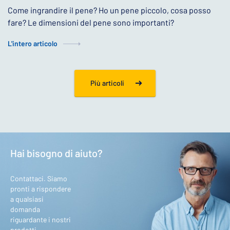
Come ingrandire il pene? Ho un pene piccolo, cosa posso
fare? Le dimensioni del pene sono importanti?
L'intero articolo
Più articoli
Hai bisogno di aiuto?
Contattaci. Siamo
pronti a rispondere
a qualsiasi
domanda
riguardante i nostri
prodotti.