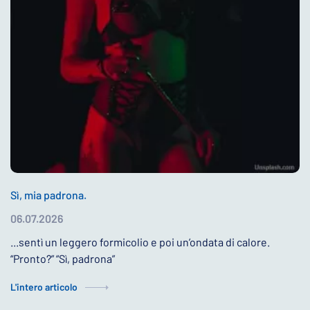
Sì, mia padrona.
06.07.2026
...sentì un leggero formicolio e poi un’ondata di calore.
“Pronto?” “Sì, padrona”
L'intero articolo