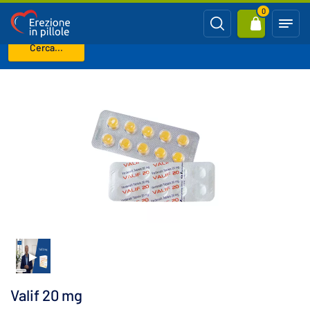
0
Cerca...
Benvenuto
LEVITRA generico (Vardenafil)
Valif 20 mg
Valif 20 mg