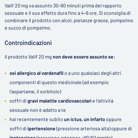
Valif 20 mg va assunto 30–60 minuti prima del rapporto
sessuale e il suo effetto dura fino a 4–6 ore. Si sconsiglia di
combinare il prodotto con alcol, pietanze grasse, pompelmo
e succo di pompelmo.
Controindicazioni
Il prodotto Valif 20 mg
non deve essere assunto se:
sei allergico al vardenafil
o a uno qualsiasi degli altri
componenti di questo medicinale (ad esempio
l'aspartame, il sorbitolo)
soffri di
gravi malattie cardiovascolari
e l'attività
sessuale non è adatto a te
hai recentemente subito
un ictus, un infarto
oppure
soffri di
ipertensione
(pressione arteriosa alta) oppure di
ipotensione
(pressione arteriosa <90/50 mmHg)