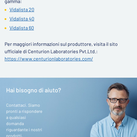
gamma:
Vidalista 20
Vidalista 40
Vidalista 60
Per maggiori informazioni sul produttore, visita il sito
ufficiale di Centurion Laboratories Pvt.Ltd.:
https://www.centurionlaboratories.com/
Hai bisogno di aiuto?
Contattaci. Siamo
pronti a rispondere
a qualsiasi
domanda
riguardante i nostri
prodotti.