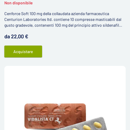
Non disponibile
Cenforce Soft 100 mg della collaudata azienda farmaceutica
Centurion Laboratories ltd. contiene 10 compresse masticabili dal
gusto gradevole, contenenti 100 mg del principio attivo sildenafil
citrate. Similmente alle classiche compresse con sildenafil Cenforce
da 22,00 €
soft è un generico del Viagra ed è di grande aiuto contro i problemi
con il raggiungimento dell'erezione.
Acquistare