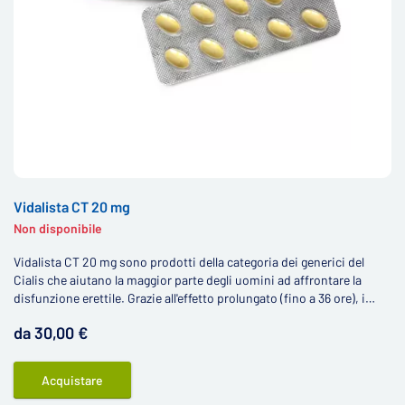
Vidalista CT 20 mg
Non disponibile
Vidalista CT 20 mg sono prodotti della categoria dei generici del
Cialis che aiutano la maggior parte degli uomini ad affrontare la
disfunzione erettile. Grazie all'effetto prolungato (fino a 36 ore), i
prodotti con tadalafil sono comunemente conosciuti come "la pillola
da 30,00 €
del weekend".
Acquistare