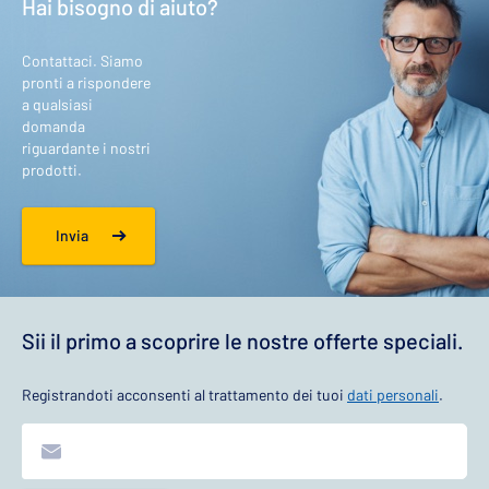
Hai bisogno di aiuto?
Contattaci. Siamo
pronti a rispondere
a qualsiasi
domanda
riguardante i nostri
prodotti.
Invia
Sii il primo a scoprire le nostre offerte speciali.
Registrandoti acconsenti al trattamento dei tuoi
dati personali
.