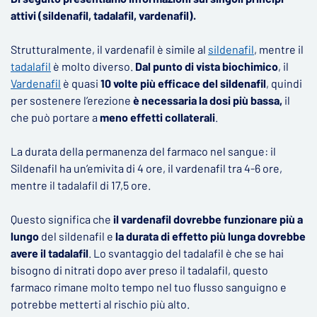
attivi (sildenafil, tadalafil, vardenafil).
Strutturalmente, il vardenafil è simile al
sildenafil
, mentre il
tadalafil
è molto diverso.
Dal punto di vista biochimico
, il
Vardenafil
è quasi
10 volte più efficace del sildenafil
, quindi
per sostenere l’erezione
è necessaria la dosi più bassa,
il
che può portare a
meno effetti collaterali
.
La durata della permanenza del farmaco nel sangue: il
Sildenafil ha un’emivita di 4 ore, il vardenafil tra 4-6 ore,
mentre il tadalafil di 17,5 ore.
Questo significa che
il vardenafil dovrebbe funzionare più a
lungo
del sildenafil e
la durata di effetto più lunga dovrebbe
avere il tadalafil
. Lo svantaggio del tadalafil è che se hai
bisogno di nitrati dopo aver preso il tadalafil, questo
farmaco rimane molto tempo nel tuo flusso sanguigno e
potrebbe metterti al rischio più alto.