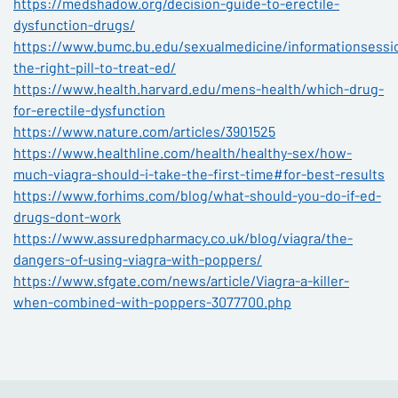
https://medshadow.org/decision-guide-to-erectile-
dysfunction-drugs/
https://www.bumc.bu.edu/sexualmedicine/informationsessi
the-right-pill-to-treat-ed/
https://www.health.harvard.edu/mens-health/which-drug-
for-erectile-dysfunction
https://www.nature.com/articles/3901525
https://www.healthline.com/health/healthy-sex/how-
much-viagra-should-i-take-the-first-time#for-best-results
https://www.forhims.com/blog/what-should-you-do-if-ed-
drugs-dont-work
https://www.assuredpharmacy.co.uk/blog/viagra/the-
dangers-of-using-viagra-with-poppers/
https://www.sfgate.com/news/article/Viagra-a-killer-
when-combined-with-poppers-3077700.php