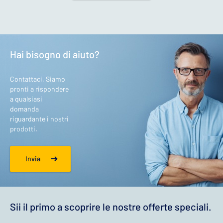
Hai bisogno di aiuto?
Contattaci. Siamo
pronti a rispondere
a qualsiasi
domanda
riguardante i nostri
prodotti.
Invia
Sii il primo a scoprire le nostre offerte speciali.