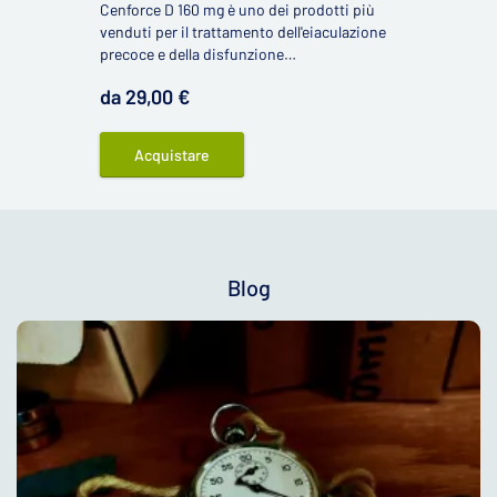
Cenforce D 160 mg è uno dei prodotti più
venduti per il trattamento dell'eiaculazione
precoce e della disfunzione
erettile. Contiene lo stesso principio attivo
da 29,00 €
del Viagra ed è arricchito con il principio
attivo contro l'eiaculazione precoce, la
dapoxetina.
Acquistare
Blog