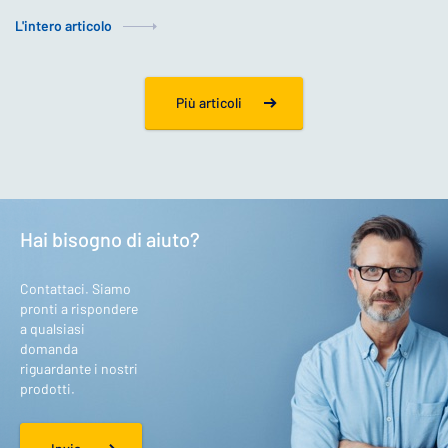
L'intero articolo
Più articoli
Hai bisogno di aiuto?
Contattaci. Siamo
pronti a rispondere
a qualsiasi
domanda
riguardante i nostri
prodotti.