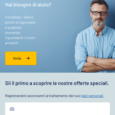
Hai bisogno di aiuto?
Contattaci. Siamo
pronti a rispondere
a qualsiasi
domanda
riguardante i nostri
prodotti.
Invia
Sii il primo a scoprire le nostre offerte speciali.
Registrandoti acconsenti al trattamento dei tuoi
dati personali
.