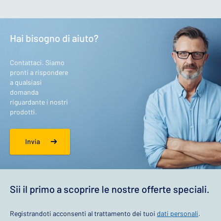
Hai bisogno di aiuto?
Contattaci. Siamo
pronti a rispondere
a qualsiasi
domanda
riguardante i nostri
prodotti.
Invia
Sii il primo a scoprire le nostre offerte speciali.
Registrandoti acconsenti al trattamento dei tuoi
dati personali
.