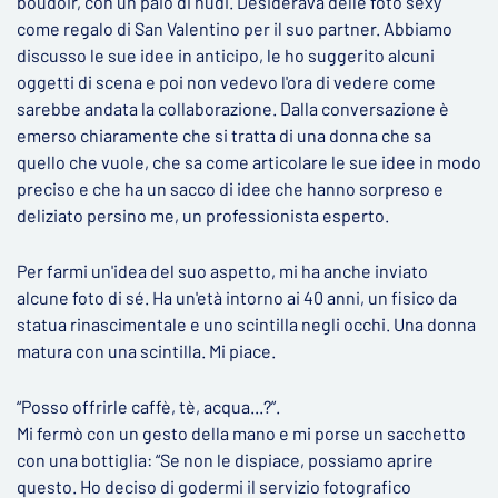
boudoir, con un paio di nudi. Desiderava delle foto sexy
come regalo di San Valentino per il suo partner. Abbiamo
discusso le sue idee in anticipo, le ho suggerito alcuni
oggetti di scena e poi non vedevo l'ora di vedere come
sarebbe andata la collaborazione. Dalla conversazione è
emerso chiaramente che si tratta di una donna che sa
quello che vuole, che sa come articolare le sue idee in modo
preciso e che ha un sacco di idee che hanno sorpreso e
deliziato persino me, un professionista esperto.
Per farmi un'idea del suo aspetto, mi ha anche inviato
alcune foto di sé. Ha un'età intorno ai 40 anni, un fisico da
statua rinascimentale e uno scintilla negli occhi. Una donna
matura con una scintilla. Mi piace.
“Posso offrirle caffè, tè, acqua...?”.
Mi fermò con un gesto della mano e mi porse un sacchetto
con una bottiglia: “Se non le dispiace, possiamo aprire
questo. Ho deciso di godermi il servizio fotografico