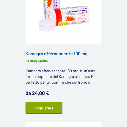
Kamagra effervescente 100 mg
In magazzino
Kamagra effervescente 100 mg è un'altra
forma popolare del Kamagra classico. È
perfetto per gli uomini che soffrono di
disfunzione erettile e che sono alla ricerca
da 24,00 €
di un'alternativa alle classiche compresse
contenenti sildenafil.
Acquistare