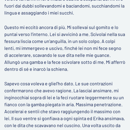
fuori dai dubbi sollevandomi e baciandomi, succhiandomi la
lingua e assaggiando i miei succhi.
Questo mi eccitò ancora di più. Mi sollevai sul gomito e lo
puntai verso l'interno. Lei si avvicinò a me. Scivolai nella sua
fessura liscia come un'anguilla, in un solo colpo. A colpi
lenti, mi immergevo e uscivo, finché lei non mi fece segno
di accelerare, scavando le sue dita nelle mie guance.
Allungò una gamba e la fece scivolare sotto di me. Mi afferrò
dentro di sé e inarcò la schiena.
Sapevo cosa voleva e gliel'ho dato. Le sue contrazioni
confermarono che avevo ragione. La lasciai ansimare, mi
inginocchiai sopra di lei e la feci ruotare leggermente su un
fianco con la gamba piegata in aria. Massima penetrazione.
Accelerai e sentii che stavo raggiungendo il massimo con
lei. Il suo ventre si gonfiava a ogni spinta ed Erika ansimava,
con le dita che scavavano nel cuscino. Una volta uscito da