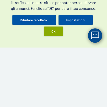
il traffico sul nostro sito, e per poter personalizzare
Reclamo e reso
gli annunci. Fai clic su "OK" per dare il tuo consenso.
Spedizione & Pagamento
Rifiutare facoltativi
Impostazioni
Migliori prodotti
Kamagra Oral Jelly 100 mg
OK
Cenforce 100 mg
Cenforce 200 mg
Kamagra Gold 100 mg
Rimedi per la cura della disfunzione erettile - integratori per
erezione e farmaci per disfunzione erettile senza ricetta.