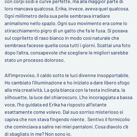
con corpi sodi e curve perfette, ma alla maggior parte di
loro mancava qualcosa. Erika, invece, aveva quel qualcosa.
Ogni millimetro della sua pelle sembrava irradiare
animalismo nello spazio. Ogni suo movimento era come lo
stiracchiamento pigro di un gatto che fa le fusa. Si posava
sul copriletto di raso bianco in modo così naturale che
sembrava facesse quella cosa tutti i giorni. Scattai una foto
dopo l'altra, consapevole che scegliere le migliori sarebbe
stato un processo doloroso.
All'improvviso, il caldo sotto le luci divenne insopportabile.
Ho cambiato l'illuminazione e ho iniziato a dare libero sfogo
alla mia creatività. La gola bianca con la testa inclinata, la
silhouette, la luce del chiaroscuro. L'ho incoraggiata a bassa
voce, l'ho guidata ed Erika ha risposto all'istante
esattamente come volevo. Dal suo sorriso misterioso si
capiva che non stava fingendo niente. Sentivo il formicolio
che cominciava a salire nei miei pantaloni. Cosa diavolo c'è
di sbagliato in me? Non sono io.