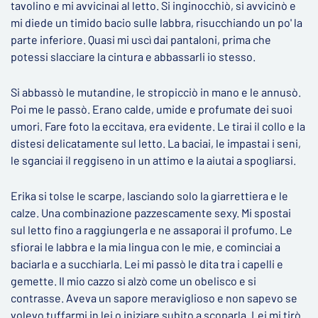
tavolino e mi avvicinai al letto. Si inginocchiò, si avvicinò e
mi diede un timido bacio sulle labbra, risucchiando un po' la
parte inferiore. Quasi mi uscì dai pantaloni, prima che
potessi slacciare la cintura e abbassarli io stesso.
Si abbassò le mutandine, le stropicciò in mano e le annusò.
Poi me le passò. Erano calde, umide e profumate dei suoi
umori. Fare foto la eccitava, era evidente. Le tirai il collo e la
distesi delicatamente sul letto. La baciai, le impastai i seni,
le sganciai il reggiseno in un attimo e la aiutai a spogliarsi.
Erika si tolse le scarpe, lasciando solo la giarrettiera e le
calze. Una combinazione pazzescamente sexy. Mi spostai
sul letto fino a raggiungerla e ne assaporai il profumo. Le
sfiorai le labbra e la mia lingua con le mie, e cominciai a
baciarla e a succhiarla. Lei mi passò le dita tra i capelli e
gemette. Il mio cazzo si alzò come un obelisco e si
contrasse. Aveva un sapore meraviglioso e non sapevo se
volevo tuffarmi in lei o iniziare subito a scoparla. Lei mi tirò