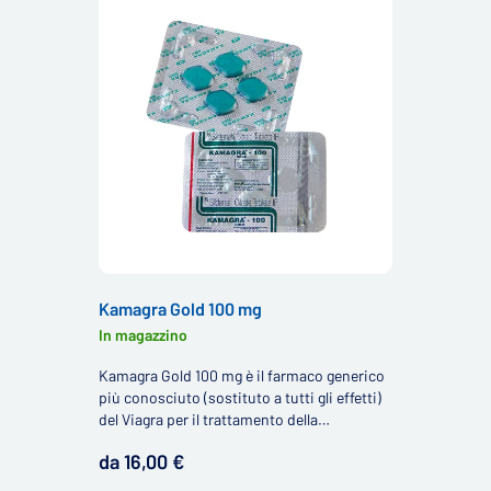
Kamagra Gold 100 mg
In magazzino
Kamagra Gold 100 mg è il farmaco generico
più conosciuto (sostituto a tutti gli effetti)
del Viagra per il trattamento della
disfunzione erettile contenente il principio
da 16,00 €
attivo sildenafil.