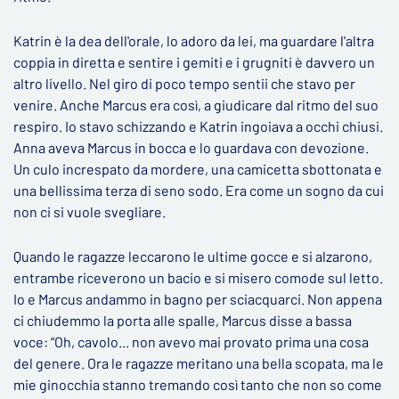
Katrin è la dea dell'orale, lo adoro da lei, ma guardare l'altra
coppia in diretta e sentire i gemiti e i grugniti è davvero un
altro livello. Nel giro di poco tempo sentii che stavo per
venire. Anche Marcus era così, a giudicare dal ritmo del suo
respiro. Io stavo schizzando e Katrin ingoiava a occhi chiusi.
Anna aveva Marcus in bocca e lo guardava con devozione.
Un culo increspato da mordere, una camicetta sbottonata e
una bellissima terza di seno sodo. Era come un sogno da cui
non ci si vuole svegliare.
Quando le ragazze leccarono le ultime gocce e si alzarono,
entrambe riceverono un bacio e si misero comode sul letto.
Io e Marcus andammo in bagno per sciacquarci. Non appena
ci chiudemmo la porta alle spalle, Marcus disse a bassa
voce: “Oh, cavolo... non avevo mai provato prima una cosa
del genere. Ora le ragazze meritano una bella scopata, ma le
mie ginocchia stanno tremando così tanto che non so come