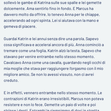
sollevò le gambe di Katrina sulle sue spalle e lei gemette
dolcemente. Ama sentirlo fino in fondo. E Marcus ha
davvero molto da offrire. Io tenevo Anna per le chiappe,
accelerando ad ogni spinta. Lei si aiutava con la mano e
gemeva di piacere.
Guardai Katrin e lei annuì senza dire una parola. Sapevo
cosa significava e accelerai ancora di più. Anna cominciò a
tremare come una foglia, Katrin alzò la testa. Sapevo che
stavano per venire entrambe nello stesso momento.
Cavalcavo Anna come una cavalla, guardando negli occhi di
mia moglie che stava per raggiungere l'orgasmo con il mio
migliore amico. Se non lo avessi vissuto, non ci avrei
creduto.
E in effetti, vennero entrambe nello stesso momento. Le
contrazioni di Katrin erano irresistibili, Marcus non poteva
resistere e non lo fece. Gemette un paio di volte e poi
strinse i denti. Entrambi le riempimmo di dosi in stretta