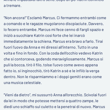
a tremare.
“Non ancora!” Esclamò Marcus. Ci fermammo entrambi come
a comando e le ragazze mugolarono discpiaciute. Davvero,
lo fecero entrambe. Marcus mi fece cenno di fargli spazio e
iniziò a succhiare Katrin così forte che lei inarcò
immediatamente la schiena. Marcus era bravo a farlo. Tirai
fuori l'uovo da Anna e mi diressi all'interno. Tutto in una
volta e fino in fondo. Con la coda dell'occhio vedevo Katrin
che si contorceva, godendo meravigliosamente. Marcus si
pulì la bocca, tirò il filo, tolse l'uovo come avevo appena
fatto io, si inginocchiò, tirò Katrin a sé e le infilò la verga
dentro. Non le risparmiammo e i doppi gemiti erano come
una musica celestiale.
“Vieni da dietro”, mi sussurrò Anna all'orecchio. Scivolai fuori
da lei in modo che potesse mettersi a quattro zampe, le
diedi uno schiaffo sul culetto e la penetrai di nuovo. Marcus