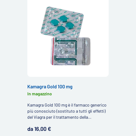
Kamagra Gold 100 mg
In magazzino
Kamagra Gold 100 mg è il farmaco generico
più conosciuto (sostituto a tutti gli effetti)
del Viagra per il trattamento della
disfunzione erettile contenente il principio
da 16,00 €
attivo sildenafil.