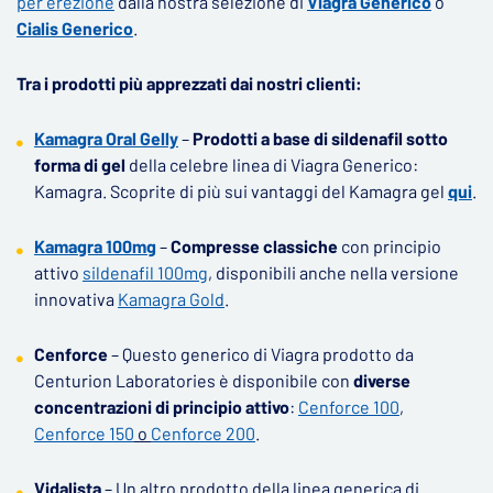
per erezione
dalla nostra selezione di
Viagra Generico
o
Cialis Generico
.
Tra i prodotti più apprezzati dai nostri clienti:
Kamagra Oral Gelly
–
Prodotti a base di sildenafil sotto
forma di gel
della celebre linea di Viagra Generico:
Kamagra. Scoprite di più sui vantaggi del Kamagra gel
qui
.
Kamagra 100mg
–
Compresse classiche
con principio
attivo
sildenafil 100mg
, disponibili anche nella versione
innovativa
Kamagra Gold
.
Cenforce
– Questo generico di Viagra prodotto da
Centurion Laboratories è disponibile con
diverse
concentrazioni di principio attivo
:
Cenforce 100
,
Cenforce 150
o
Cenforce 200
.
Vidalista
– Un altro prodotto della linea generica di