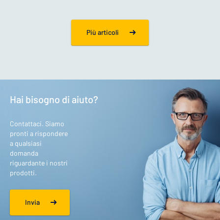
Più articoli
Hai bisogno di aiuto?
Contattaci. Siamo
pronti a rispondere
a qualsiasi
domanda
riguardante i nostri
prodotti.
Invia