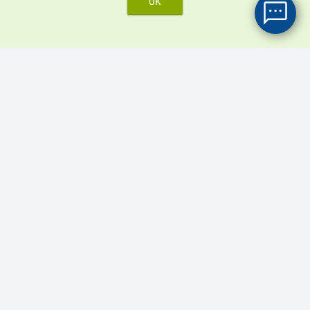
OK
GDPR
Ordini
Stato dell'ordine
Condizioni commerciali
Reclamo e reso
Spedizione & Pagamento
Migliori prodotti
Kamagra Oral Jelly 100 mg
Cenforce 100 mg
Cenforce 200 mg
Kamagra Gold 100 mg