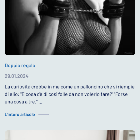
Doppio regalo
29.01.2024
La curiosità crebbe in me come un palloncino che si riempie
di elio: "E cosa c'è di così folle da non volerlo fare?" "Forse
una cosa a tre." ...
L'intero articolo