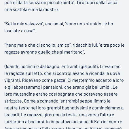
potrei darla senza un piccolo aiuto”. Tirò fuori dalla tasca
una scatola e me la mostrò.
“Sei la mia salvezza”, esclamai, “sono uno stupido, le ho
lasciate a casa".
“Meno male che ci sono io, amico”, ridacchiò lui, “e tra poco le
ragazze avranno quello che si meritano“.
Quando uscimmo dal bagno, entrambi già puliti, trovammo
le ragazze sul letto, che si controllavano a vicenda le uova
vibranti. Ridevano come pazze. Ci mettemmo accanto a loro
e gli abbassammo i pantaloni, che erano già bel umidi. Le
loro mutandine erano così bagnate che potevano essere
strizzate. Come a comando, entrambi seppellimmo le
nostre teste nei loro grembi bagnatissimi e cominciammo a
leccarli. Le ragazze girarono la testa l'una verso l'altra e
iniziarono a baciarsi. Io impastavo un seno di Katrin mentre
Anna le impastava l'altro seno. Dopo un po' Katrin cominciò