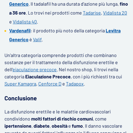
Generico
. Il tadalafil ha una durata d'azione più lunga,
fino
a 36 ore
. Lo trovi nei prodotti come
Tadarise
,
Vidalista 20
e
Vidalista 40
.
Vardenafil
: il prodotto più noto della categoria
Levitra
Generico
è
Valif
.
Un'altra categoria comprende prodotti che combinano
sostanze per il trattamento della disfunzione erettile e
dell'
eiaculazione precoce
. Nel nostro shop, li trovi nella
categoria
Eiaculazione Precoce
, con i più richiesti tra cui
Super Kamagra
,
Cenforce D
e
Tadapox
.
Conclusione
La disfunzione erettile e le malattie cardiovascolari
condividono
molti fattori di rischio comuni
, come
ipertensione
,
diabete
,
obesità
e
fumo
. Il danno vascolare
causato da questi fattori influenza sia il flusso sanguigno al