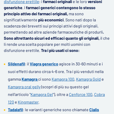
disfunzione erettile
: i
farmaci originali
e le loro
versioni
generiche
. I
farmaci generici contengono lo stesso
principio attivo dei farmaci originali,
ma sono
significativamente
più economici
. Sono nati dopo la
scadenza dei brevetti sui principi attivi degli originali,
permettendo ad altre aziende farmaceutiche di produrli
.
Sono altrettanto sicuri ed efficaci quanto gli originali,
il che
li rende una scelta popolare per molti uomini con
disfunzione erettile.
Tra i più usati ci sono:
Sildenafil
: il
Viagra generico
agisce in 30-60 minuti e i
suoi effetti durano circa 4-6 ore. Tra i più venduti nella
gamma
Kamagra
ci sono
Kamagra 100
,
Kamagra Gold
e
Kamagra oral gelly
(scopri di più su questo gel
nell'articolo "
Kamagra Gel
"), oltre a
Cenforce 100
,
Cobra
120
e
Kingmaster
.
Tadalafil
: le varianti generiche sono chiamate
Cialis