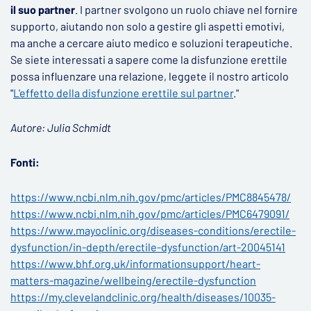
il suo partner
. I partner svolgono un ruolo chiave nel fornire
supporto, aiutando non solo a gestire gli aspetti emotivi,
ma anche a cercare aiuto medico e soluzioni terapeutiche.
Se siete interessati a sapere come la disfunzione erettile
possa influenzare una relazione, leggete il nostro articolo
"
L'effetto della disfunzione erettile sul partner
."
Autore: Julia Schmidt
Fonti:
https://www.ncbi.nlm.nih.gov/pmc/articles/PMC8845478/
https://www.ncbi.nlm.nih.gov/pmc/articles/PMC6479091/
https://www.mayoclinic.org/diseases-conditions/erectile-
dysfunction/in-depth/erectile-dysfunction/art-20045141
https://www.bhf.org.uk/informationsupport/heart-
matters-magazine/wellbeing/erectile-dysfunction
https://my.clevelandclinic.org/health/diseases/10035-