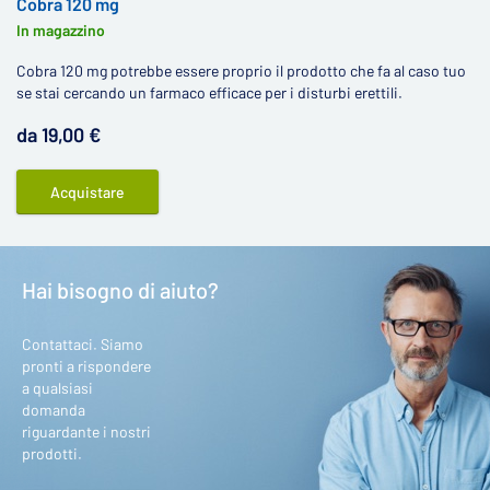
Cobra 120 mg
In magazzino
Cobra 120 mg potrebbe essere proprio il prodotto che fa al caso tuo
se stai cercando un farmaco efficace per i disturbi erettili.
da 19,00 €
Acquistare
Hai bisogno di aiuto?
Contattaci. Siamo
pronti a rispondere
a qualsiasi
domanda
riguardante i nostri
prodotti.