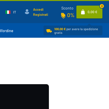
0
Sconto
Accedi
0,00 €
IT
0%
Registrati
100,00 €
per avere la spedizione
ll'ordine
gratis