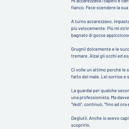
Mi accarezzava i capelli e c
fianco. Fece scendere la su
A turno accarezzavo, impast
più velocemente. Più mi string
bagnato di gocce appiccicose 
Grugnii dolcemente e le succh
tremare. Alzai gli occhi ed es
Ci volle un attimo perché le s
fatto del male. Lei sorrise e s
La guardai per qualche seco
una professionista. Ma davv
"Vedi", continuò, "fino ad ora 
Deglutii. Anche io avevo capi
scoprirlo.