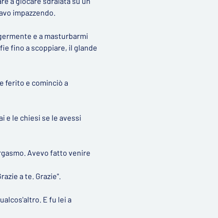
re a giocare sdraiata su un
tavo impazzendo.
ggermente e a masturbarmi
ie fino a scoppiare, il glande
e ferito e cominciò a
i e le chiesi se le avessi
rgasmo. Avevo fatto venire
razie a te. Grazie".
lcos'altro. E fu lei a