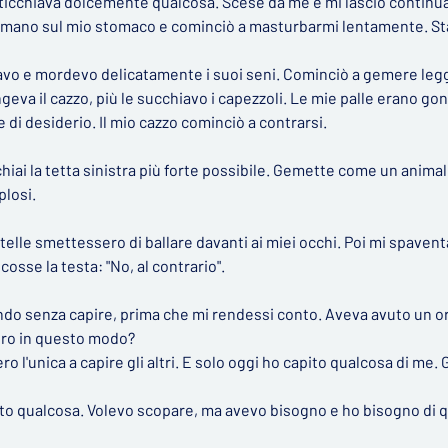
anticchiava dolcemente qualcosa. Scese da me e mi lasciò continua
a mano sul mio stomaco e cominciò a masturbarmi lentamente. S
avo e mordevo delicatamente i suoi seni. Cominciò a gemere le
eva il cazzo, più le succhiavo i capezzoli. Le mie palle erano gonf
di desiderio. Il mio cazzo cominciò a contrarsi.
iai la tetta sinistra più forte possibile. Gemette come un animal
plosi.
telle smettessero di ballare davanti ai miei occhi. Poi mi spaventa
cosse la testa: "No, al contrario".
ndo senza capire, prima che mi rendessi conto. Aveva avuto un o
ero in questo modo?
ero l'unica a capire gli altri. E solo oggi ho capito qualcosa di me. G
to qualcosa. Volevo scopare, ma avevo bisogno e ho bisogno di qua