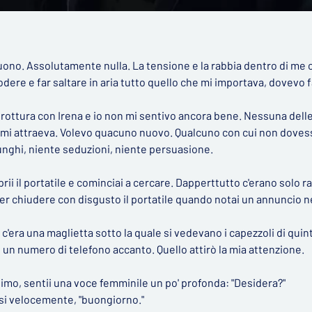
 buono. Assolutamente nulla. La tensione e la rabbia dentro di me
dere e far saltare in aria tutto quello che mi importava, dovevo 
 rottura con Irena e io non mi sentivo ancora bene. Nessuna dell
 mi attraeva. Volevo quacuno nuovo. Qualcuno con cui non dovessi
lunghi, niente seduzioni, niente persuasione.
rii il portatile e cominciai a cercare. Dapperttutto c'erano solo r
er chiudere con disgusto il portatile quando notai un annuncio ne
 c'era una maglietta sotto la quale si vedevano i capezzoli di quin
 E un numero di telefono accanto. Quello attirò la mia attenzione.
timo, sentii una voce femminile un po' profonda: "Desidera?"
posi velocemente, "buongiorno."