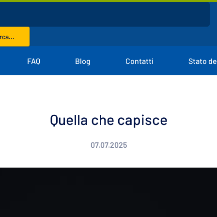
ca...
FAQ
Blog
Contatti
Stato de
Quella che capisce
07.07.2025