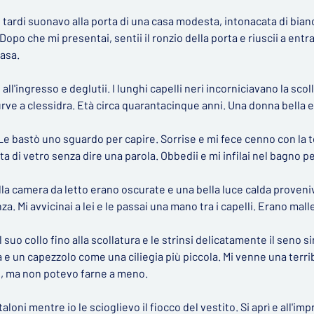
tardi suonavo alla porta di una casa modesta, intonacata di bian
Dopo che mi presentai, sentii il ronzio della porta e riuscii a entr
casa.
 all'ingresso e deglutii. I lunghi capelli neri incorniciavano la sco
rve a clessidra. Età circa quarantacinque anni. Una donna bella 
 Le bastò uno sguardo per capire. Sorrise e mi fece cenno con la te
rta di vetro senza dire una parola. Obbedii e mi infilai nel bagno 
lla camera da letto erano oscurate e una bella luce calda proveniva
za. Mi avvicinai a lei e le passai una mano tra i capelli. Erano mall
 suo collo fino alla scollatura e le strinsi delicatamente il seno s
 e un capezzolo come una ciliegia più piccola. Mi venne una terrib
, ma non potevo farne a meno.
aloni mentre io le scioglievo il fiocco del vestito. Si aprì e all'imp