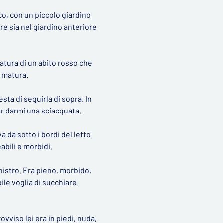
co, con un piccolo giardino
are sia nel giardino anteriore
llatura di un abito rosso che
e matura.
sta di seguirla di sopra. In
per darmi una sciacquata.
 da sotto i bordi del letto
eabili e morbidi.
inistro. Era pieno, morbido,
ile voglia di succhiare.
rovviso lei era in piedi, nuda,