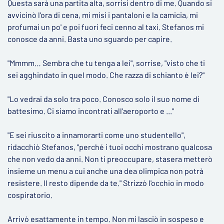
Questa sarà una partita alta, sorrisi dentro di me. Quando si
avvicinò l'ora di cena, mi misi i pantaloni e la camicia, mi
profumai un po' e poi fuori feci cenno al taxi. Stefanos mi
conosce da anni. Basta uno sguardo per capire.
"Mmmm… Sembra che tu tenga a lei", sorrise, "visto che ti
sei agghindato in quel modo. Che razza di schianto è lei?"
"Lo vedrai da solo tra poco. Conosco solo il suo nome di
battesimo. Ci siamo incontrati all'aeroporto e ..."
"E sei riuscito a innamorarti come uno studentello",
ridacchiò Stefanos, "perché i tuoi occhi mostrano qualcosa
che non vedo da anni. Non ti preoccupare, stasera metterò
insieme un menu a cui anche una dea olimpica non potrà
resistere. Il resto dipende da te." Strizzò l'occhio in modo
cospiratorio.
Arrivò esattamente in tempo. Non mi lasciò in sospeso e