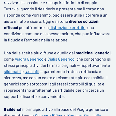
ravvivare la passione e riscoprire l’intimità di coppia.
Tuttavia, quando il desiderio è presente ma il corpo non
risponde come vorremmo, può essere utile ricorrere a un
aiuto mirato e sicuro. Oggi esistono
diverse soluzioni
efficaci
per affrontare la
disfunzione erettile
, una
condizione comune ma spesso taciuta, che può influenzare
la fiducia e l’armonia nella relazione.
Una delle scelte più diffuse è quella dei
medicinali generici,
come
Viagra Generico
e
Cialis Generico
, che contengono gli
stessi principi attivi dei farmaci originali — rispettivamente
sildenafil
e
tadalafil
— garantendo la stessa efficacia e
sicurezza, ma con un costo decisamente più accessibile. I
generici sono sottoposti agli stessi controlli di qualità e
rappresentano un’alternativa affidabile per chi cerca un
supporto discreto e conveniente.
Il sildenafil
, principio attivo alla base del Viagra generico e
di prodotti come
Kamagra 100mg
o
Kamagra Oral Jelly
,