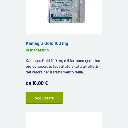
Kamagra Gold 100 mg
In magazzino
Kamagra Gold 100 mg è il farmaco generico
più conosciuto (sostituto a tutti gli effetti)
del Viagra per il trattamento della
disfunzione erettile contenente il principio
da 16,00 €
attivo sildenafil.
Acquistare