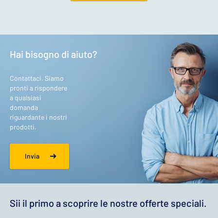
Hai bisogno di aiuto?
Contattaci. Siamo
pronti a rispondere
a qualsiasi
domanda
riguardante i nostri
prodotti.
Invia
Sii il primo a scoprire le nostre offerte speciali.