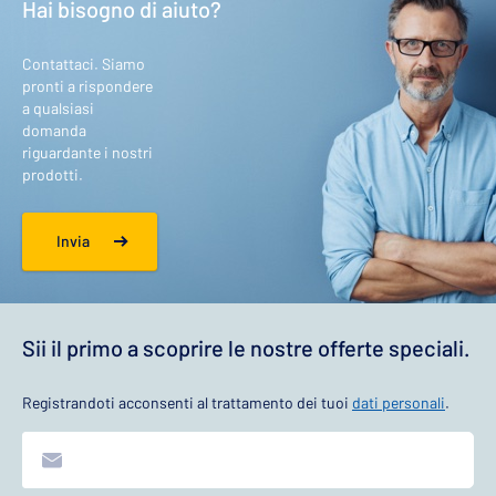
Hai bisogno di aiuto?
Contattaci. Siamo
pronti a rispondere
a qualsiasi
domanda
riguardante i nostri
prodotti.
Invia
Sii il primo a scoprire le nostre offerte speciali.
Registrandoti acconsenti al trattamento dei tuoi
dati personali
.