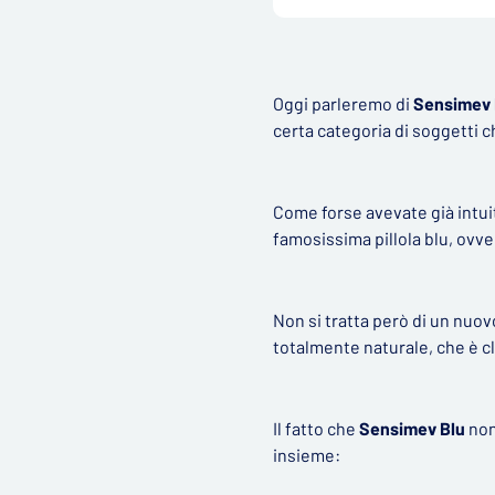
Oggi parleremo di
Sensimev 
certa categoria di soggetti 
Come forse avevate già intuit
famosissima pillola blu, ovve
Non si tratta però di un nuo
totalmente naturale, che è c
Il fatto che
Sensimev Blu
non
insieme: