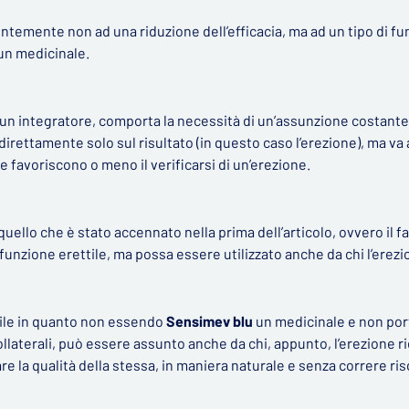
temente non ad una riduzione dell’efficacia, ma ad un tipo di f
un medicinale.
 un integratore, comporta la necessità di un’assunzione costante
irettamente solo sul risultato (in questo caso l’erezione), ma va
e favoriscono o meno il verificarsi di un’erezione.
ello che è stato accennato nella prima dell’articolo, ovvero il f
isfunzione erettile, ma possa essere utilizzato anche da chi l’erez
bile in quanto non essendo
Sensimev blu
un medicinale e non por
collaterali, può essere assunto anche da chi, appunto, l’erezione 
re la qualità della stessa, in maniera naturale e senza correre ris