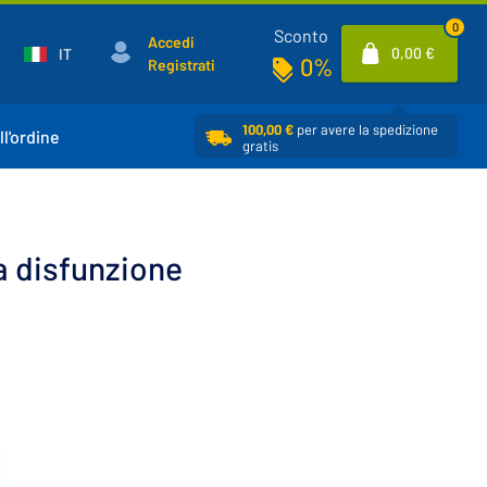
0
Sconto
Accedi
0,00 €
IT
0%
Registrati
100,00 €
per avere la spedizione
ll'ordine
gratis
a disfunzione