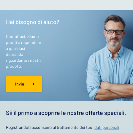
Hai bisogno di aiuto?
Contattaci. Siamo
pronti a rispondere
a qualsiasi
domanda
riguardante i nostri
prodotti.
Invia
Sii il primo a scoprire le nostre offerte speciali.
Registrandoti acconsenti al trattamento dei tuoi
dati personali
.