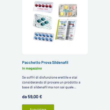
Pacchetto Prova Sildenafil
In magazzino
Se soffri di disfunzione erettile e stai
considerando di provare un prodotto a
base di sildenafil ma non sai quale
scegliere, il nostro Sildenafil Trial Pack è la
da 59,00 €
soluzione ideale per te.
Acquistare