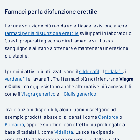
Farmaci per la disfunzione erettile
Per una soluzione più rapida ed efficace, esistono anche
farmaci per la disfunzione erettile
sviluppati in laboratorio.
Questi preparati agiscono direttamente sul flusso
sanguigno e aiutano a ottenere e mantenere un’erezione
più stabile.
I principi attivi più utilizzati sono il
sildenafil
, il
tadalafil
, il
vardenafil
e l’avanafil. Tra i farmaci più noti rientrano
Viagra
e Cialis
, ma oggi esistono anche alternative più accessibili
come il
Viagra generico
e il
Cialis generico
.
Tra le opzioni disponibili, alcuni uomini scelgono ad
esempio prodotti a base di sildenafil come
Cenforce
o
Kamagra
, oppure soluzioni con effetto più prolungato a
base di tadalafil, come
Vidalista
. La scelta dipende
soprattutto dalle preferenze personali e dalla durata