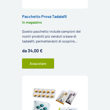
Pacchetto Prova Tadalafil
In magazzino
Questo pacchetto include campioni dei
nostri prodotti più venduti a base di
tadalafil, permettendoti di scoprire
facilmente quale prodotto è il più adatto per
da 34,00 €
te.
Acquistare