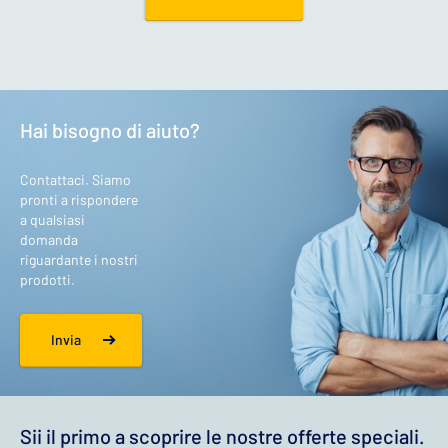
Hai bisogno di aiuto?
Contattaci. Siamo
pronti a rispondere
a qualsiasi
domanda
riguardante i nostri
prodotti.
Invia
Sii il primo a scoprire le nostre offerte speciali.